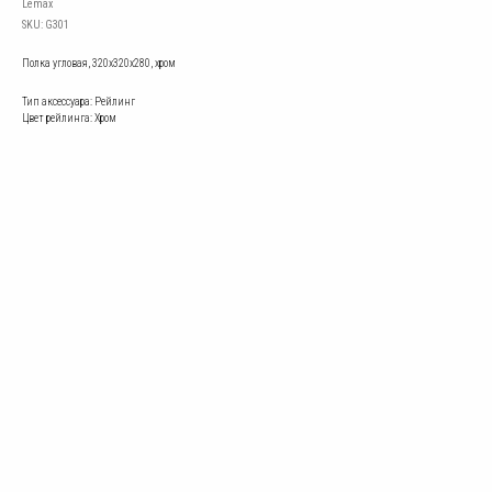
Lemax
SKU:
G301
Полка угловая, 320х320х280, хром
Тип аксессуара: Рейлинг
Цвет рейлинга: Хром