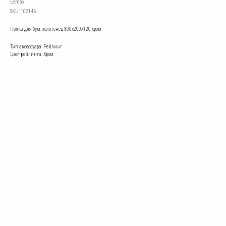
Lemax
SKU:
102146
Полка для бум.полотенец 300х200х120 хром
Тип аксессуара: Рейлинг
Цвет рейлинга: Хром